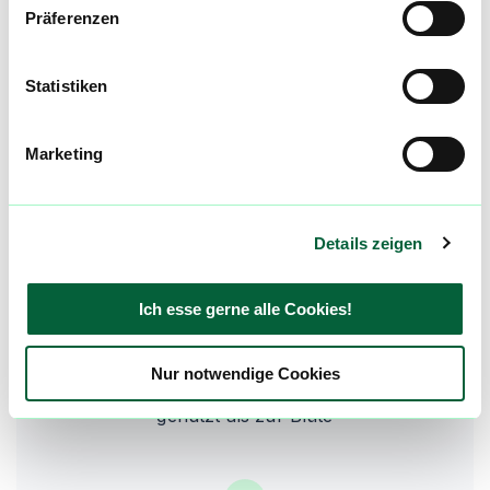
in Mango und Hopfen vorkommt. Es wird mit
Präferenzen
muskelentspannenden Effekten in Verbindung
gebracht.
Statistiken
Marketing
Viele moderne „Kush“-Sorten sind Hybrid-
Züchtungen, oft nur teilweise genetisch aus
dem Hindu Kush abgeleitet
Details zeigen
Ich esse gerne alle Cookies!
Die ursprünglichen Landrassen wurden
Nur notwendige Cookies
traditionell eher zur Haschischproduktion
genutzt als zur Blüte