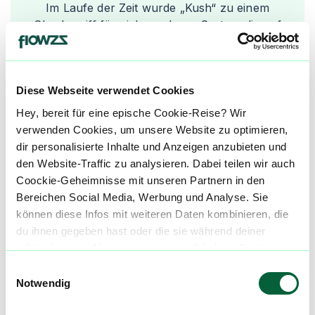
Im Laufe der Zeit wurde „Kush“ zu einem
Oberbegriff für viele moderne Sorten, die auf
diese ursprünglichen Genetiken zurückgehen und
oft für ihre kompakte Struktur, starke
Harzproduktion und tief entspannende Wirkung
Diese Webseite verwendet Cookies
stehen.
Hey, bereit für eine epische Cookie-Reise? Wir
verwenden Cookies, um unsere Website zu optimieren,
dir personalisierte Inhalte und Anzeigen anzubieten und
den Website-Traffic zu analysieren. Dabei teilen wir auch
Spannende Fakten über die
Coockie-Geheimnisse mit unseren Partnern in den
Kush-Genetik
Bereichen Social Media, Werbung und Analyse. Sie
können diese Infos mit weiteren Daten kombinieren, die
du ihnen gegeben hast oder die sie während deiner
wilden Internet-Abenteuer gesammelt haben. Begleite
uns auf dieser unglaublichen, knusprigen Reise!
Einwilligungsauswahl
Die entspannende Wirkung hängt nicht nur
Notwendig
mit THC zusammen, sondern stark mit dem
Terpenprofil, insbesondere Myrcen, das auch