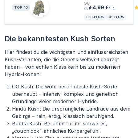
OG
4,99 €
ab
TOP
10
Kush
/
1g
THC
31,0%
CBD
1,0%
Die bekanntesten Kush Sorten
Hier findest du die wichtigsten und einflussreichsten
Kush-Varianten, die die Genetik weltweit geprägt
haben – von echten Klassikern bis zu modernen
Hybrid-Ikonen:
OG Kush: Die wohl berühmteste Kush-Sorte
überhaupt – intensiv, komplex und genetisch
Grundlage vieler moderner Hybride.
Hindu Kush: Die ursprüngliche Landrace aus dem
Gebirge – rein, erdig, klassisch beruhigend.
Bubba Kush: Berühmt für ihr schweres,
„couchlock“-ähnliches Körpergefühl.