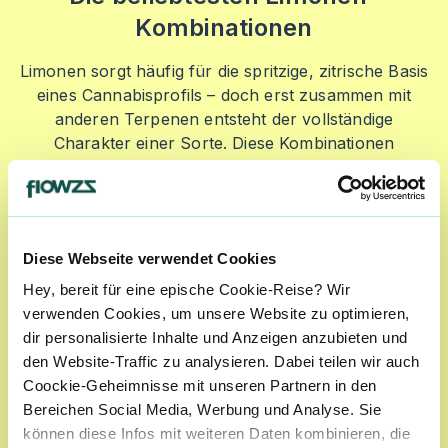
Kombinationen
Limonen sorgt häufig für die spritzige, zitrische Basis
eines Cannabisprofils – doch erst zusammen mit
anderen Terpenen entsteht der vollständige
Charakter einer Sorte. Diese Kombinationen
beeinflussen, ob das Aroma eher fruchtig, würzig
oder frisch wirkt.
Diese Webseite verwendet Cookies
Hey, bereit für eine epische Cookie-Reise? Wir
Limonen + Myrcen
verwenden Cookies, um unsere Website zu optimieren,
Diese Verbindung findet man häufig in
dir personalisierte Inhalte und Anzeigen anzubieten und
fruchtigeren Profilen. Während Limonen für die
den Website-Traffic zu analysieren. Dabei teilen wir auch
helle Zitrusnote sorgt, bringt Myrcen oft erdige,
Coockie-Geheimnisse mit unseren Partnern in den
krautige Nuancen hinzu und macht das Aroma
Bereichen Social Media, Werbung und Analyse. Sie
runder.
können diese Infos mit weiteren Daten kombinieren, die