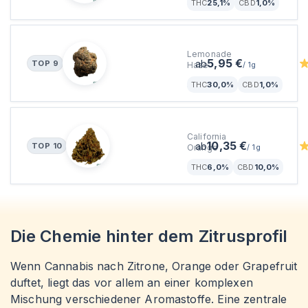
Sativa
THC
25,1%
CBD
1,0%
enua 30/1 LHZ CA
Lemonade
5,95 €
ab
TOP
9
Haze
/
1g
Sativa
THC
30,0%
CBD
1,0%
Cannamedical Balanced 
California
10,35 €
ab
TOP
10
Orange
/
1g
THC
6,0%
CBD
10,0%
Die Chemie hinter dem Zitrusprofil
Wenn Cannabis nach Zitrone, Orange oder Grapefruit
duftet, liegt das vor allem an einer komplexen
Mischung verschiedener Aromastoffe. Eine zentrale