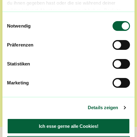
du ihnen gegeben hast oder die sie während deiner
wilden Internet-Abenteuer gesammelt haben. Begleite
uns auf dieser unglaublichen, knusprigen Reise!
Einwilligungsauswahl
Notwendig
Limonen + Caryophyllen
Hier trifft Zitrusfrische auf würzige, pfeffrige
Noten. Das Ergebnis sind häufig komplexere
Präferenzen
Profile mit einem warmen, kräftigen Charakter.
Statistiken
Marketing
Limonen + Pinene
Die Kombination verbindet spritzige Zitrusnoten
mit einer frischen, harzigen Waldnote. Viele
Sorten wirken dadurch besonders klar, frisch
Details zeigen
und aromatisch.
Ich esse gerne alle Cookies!