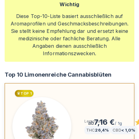
Wichtig
Diese Top-10-Liste basiert ausschließlich auf
Aromaprofilen und Geschmacksbeschreibungen.
Sie stellt keine Empfehlung dar und ersetzt keine
medizinische oder fachliche Beratung. Alle
Angaben dienen ausschließlich
Informationszwecken.
Top 10 Limonenreiche Cannabisblüten
♛
TOP
1
LOT 420 LEM
7,16 €
Lemonatti
ab
/
1g
THC
26,4%
CBD
< 1,0%